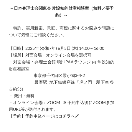
～日本弁理士会関東会 常設知的財産相談室（無料／要予
約）～
​特許、実用新案、意匠、商標に関するお悩みや問題に
ついて気軽にご相談ください。
​【日時】
2025年 (令和7年) 6月5日 (木) 14:00～16:00
【場所】対面会場・オンライン会場を選択可
・対面会場：弁理士会館1階 JPAAラウンジ 内 常設知的
財産相談室
東京都千代田区霞が関3-4-2
最寄駅
地下鉄銀座線「虎ノ門」駅下車 徒
歩約5分
・ 費用：無料
・オンライン会場：ZOOM ※ 予約申込後にZOOM参加
用URL等が送付されます。
【予約】予約申込ページは
コチラ
へ
🔗