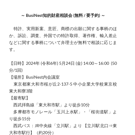
～ BusiNest知的財産相談会 (無料 / 要予約) ～
​特許、実用新案、意匠、商標の出願に関する事柄のほ
か、訴訟、調査、外国での特許取得、著作権、輸入差止
などに関する事柄について弁理士が無料で相談に応じま
す。
​【日時】
2024年 (令和6年) 5月24日 (金) 14:00～16:00 (50
分/1回)
【場所】BusiNest内会議室
東京都東大和市桜が丘2-137-5 中小企業大学校東京校
東大和寮3階
【最寄駅】
西武拝島線「東大和市駅」より徒歩10分
多摩都市モノレール「玉川上水駅」・「桜街道駅」よ
り徒歩15分
西武バス：JR中央線「立川駅」より 【立川駅北口⇒東
大和市駅行】（約20分）