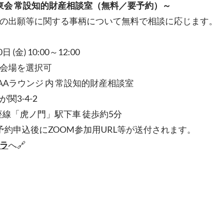
東会 常設知的財産相談室（無料／要予約）～
の出願等に関する事柄について無料で相談に応じます
日 (金) 10:00～12:00
会場を選択可
AAラウンジ 内 常設知的財産相談室
関3-4-2
線「虎ノ門」駅下車 徒歩約5分
 予約申込後にZOOM参加用URL等が送付されます。
ラ
へ
🔗