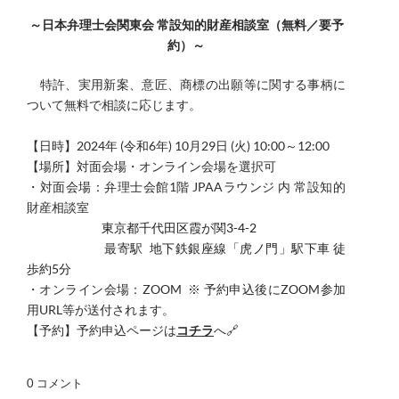
～日本弁理士会関東会 常設知的財産相談室（無料／要予
約）～
​特許、実用新案、意匠、商標の出願等に関する事柄に
ついて無料で相談に応じます。
​【日時】
2024年 (令和6年) 10月29日 (火) 10:00～12:00
【場所】対面会場・オンライン会場を選択可
・対面会場：弁理士会館1階 JPAAラウンジ 内 常設知的
財産相談室
東京都千代田区霞が関3-4-2
最寄駅
地下鉄銀座線「虎ノ門」駅下車 徒
歩約5分
・オンライン会場：ZOOM ※ 予約申込後にZOOM参加
用URL等が送付されます。
【予約】予約申込ページは
コチラ
へ
🔗
0 コメント