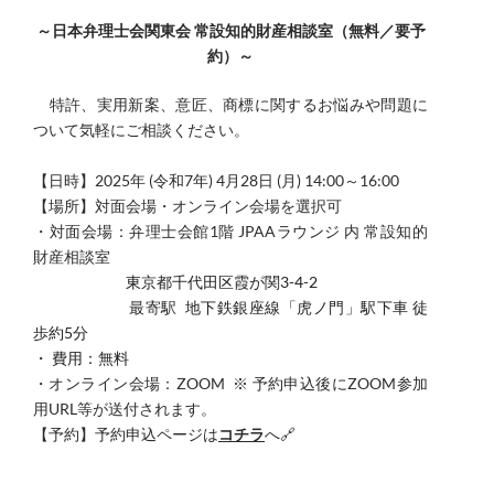
～日本弁理士会関東会 常設知的財産相談室（無料／要予
約）～
​特許、実用新案、意匠、商標に関するお悩みや問題に
ついて気軽にご相談ください。
​【日時】
2025年 (令和7年) 4月28日 (月) 14:00～16:00
【場所】対面会場・オンライン会場を選択可
・対面会場：弁理士会館1階 JPAAラウンジ 内 常設知的
財産相談室
東京都千代田区霞が関3-4-2
最寄駅
地下鉄銀座線「虎ノ門」駅下車 徒
歩約5分
・ 費用：無料
・オンライン会場：ZOOM ※ 予約申込後にZOOM参加
用URL等が送付されます。
【予約】予約申込ページは
コチラ
へ
🔗