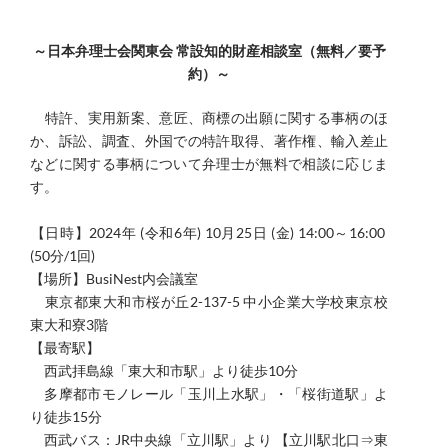
～日本弁理士会関東会 常設知的財産相談室（無料／要予
約）～
​特許、実用新案、意匠、商標の出願に関する事柄のほ
か、訴訟、調査、外国での特許取得、著作権、輸入差止
などに関する事柄について弁理士が無料で相談に応じま
す。
​【日時】
2024年 (令和6年) 10月25日 (金) 14:00～16:00
(50分/1回)
【場所】BusiNest内会議室
東京都東大和市桜が丘2-137-5 中小企業大学校東京校
東大和寮3階
【最寄駅】
西武拝島線「東大和市駅」より徒歩10分
多摩都市モノレール「玉川上水駅」・「桜街道駅」よ
り徒歩15分
西武バス：JR中央線「立川駅」より 【立川駅北口⇒東